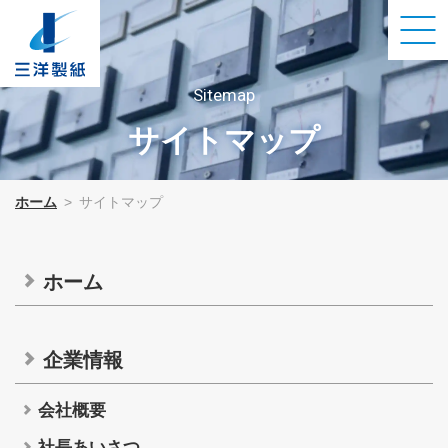
Sitemap
サイトマップ
企業情報
ホーム
サイトマップ
会社概要
社長あいさつ
ホーム
企業理念
企業情報
環境への取組み
交通アクセス
会社概要
社長あいさつ