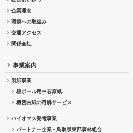
関係会社
企業理念
環境への取組み
交通アクセス
事業案内
関係会社
製紙事業
事業案内
段ボール用中芯原紙
機密古紙の溶解サービス
製紙事業
バイオマス発電事業
段ボール用中芯原紙
機密古紙の溶解サービス
バイオマス発電事業
環境・地域との共生
パートナー企業 - 鳥取県東部森林組合