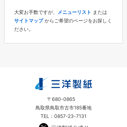
関係会社
大変お手数ですが、
メニューリスト
または
サイトマップ
からご希望のページをお探しく
ださい。
事業案内
製紙事業
段ボール用中芯原紙
機密古紙の溶解サービス
バイオマス発電事業
〒680-0865
鳥取県鳥取市古市185番地
環境・地域との共生
TEL：
0857-23-7131